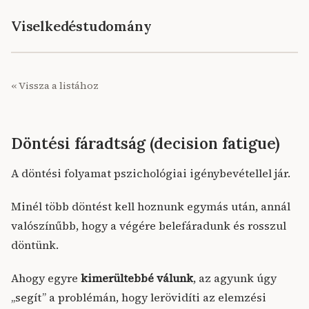
Viselkedéstudomány
« Vissza a listához
Döntési fáradtság (decision fatigue)
A döntési folyamat pszichológiai igénybevétellel jár.
Minél több döntést kell hoznunk egymás után, annál
valószínűbb, hogy a végére belefáradunk és rosszul
döntünk.
Ahogy egyre
kimerültebbé válunk
, az agyunk úgy
„segít” a problémán, hogy lerövidíti az elemzési