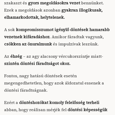
szakaszt és
gyors megoldásokra vezet
bennünket.
Ezek a megoldások azonban
gyakran illogikusak,
elhamarkodottak, helytelenek.
A sok
kompromisszumot igénylő döntések hamarabb
vezetnek kifáradáshoz
. Amikor fáradtak vagyunk,
csökken az önuralmunk
és impulzívak leszünk.
Az
éhség
– az agy alacsony vércukorszintje miatt-
szintén döntési fáradtságot okoz.
Fontos, nagy hatású döntések esetén
megengedhetetlen, hogy azok áldozatul essenek a
döntési fáradtságnak.
Ezért a
döntéshozókat komoly felelősség terheli
abban, hogy reálisan mérjék fel
döntési képességük