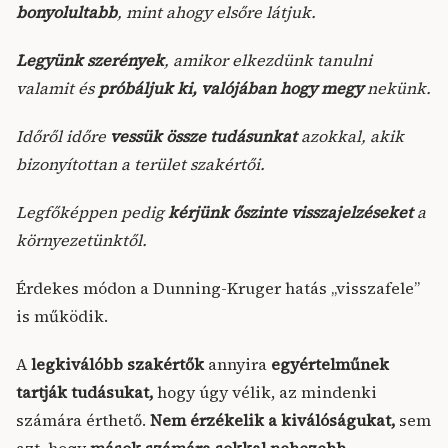
bonyolultabb
, mint ahogy elsőre látjuk.
Legyünk szerények
, amikor elkezdünk tanulni
valamit és
próbáljuk ki, valójában hogy megy
nekünk.
Időről időre
vessük össze tudásunkat
azokkal, akik
bizonyítottan a terület szakértői.
Legfőképpen pedig
kérjünk őszinte visszajelzéseket
a
környezetünktől.
Érdekes módon a Dunning-Kruger hatás „visszafele”
is működik.
A
legkiválóbb szakértők
annyira
egyértelműnek
tartják tudásukat,
hogy úgy vélik, az mindenki
számára érthető.
Nem érzékelik a kiválóságukat,
sem
azt, hogy
mások számára
sokkal nehezebb