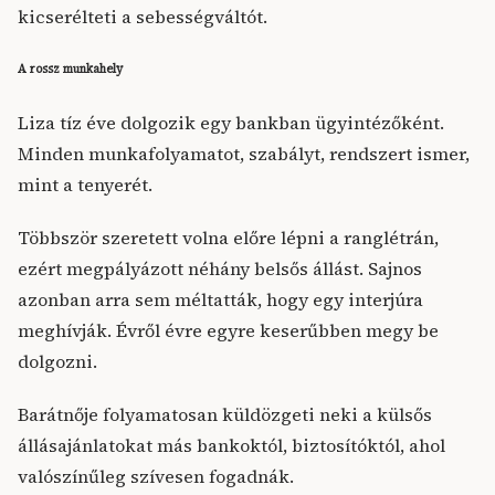
kicserélteti a sebességváltót.
A rossz munkahely
Liza tíz éve dolgozik egy bankban ügyintézőként.
Minden munkafolyamatot, szabályt, rendszert ismer,
mint a tenyerét.
Többször szeretett volna előre lépni a ranglétrán,
ezért megpályázott néhány belsős állást. Sajnos
azonban arra sem méltatták, hogy egy interjúra
meghívják. Évről évre egyre keserűbben megy be
dolgozni.
Barátnője folyamatosan küldözgeti neki a külsős
állásajánlatokat más bankoktól, biztosítóktól, ahol
valószínűleg szívesen fogadnák.