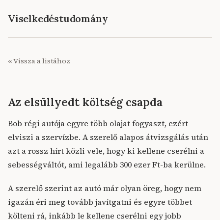
Viselkedéstudomány
« Vissza a listához
Az elsüllyedt költség csapda
Bob régi autója egyre több olajat fogyaszt, ezért
elviszi a szervízbe. A szerelő alapos átvizsgálás után
azt a rossz hírt közli vele, hogy ki kellene cserélni a
sebességváltót, ami legalább 300 ezer Ft-ba kerülne.
A szerelő szerint az autó már olyan öreg, hogy nem
igazán éri meg tovább javítgatni és egyre többet
költeni rá, inkább le kellene cserélni egy jobb