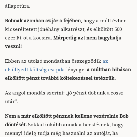
állapotúra.
Bobnak azonban az jár a fejében
, hogy a múlt évben
kicseréltetett jónéhány alkatrészt, és elköltött 500
ezer Ft-ot a kocsira.
Márpedig azt nem hagyhatja
veszni!
Ebben az utolsó mondatban összegződik
az
elsüllyedt költség csapda
lényege:
a múltban hibásan
elköltött pénzt további költekezéssel tetézzük.
Az angol mondás szerint: „jó pénzt dobunk a rossz
után”.
Nem a már elköltött pénznek kellene vezérelnie Bob
döntését.
Sokkal inkább annak a becslésnek, hogy
mennyi ideig tudja még használni az autóját, ha