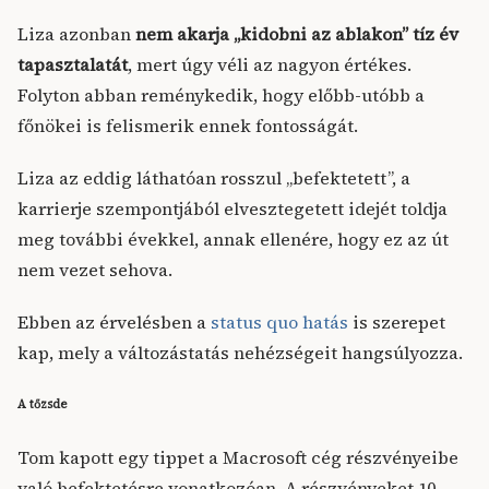
Liza azonban
nem akarja „kidobni az ablakon” tíz év
tapasztalatát
, mert úgy véli az nagyon értékes.
Folyton abban reménykedik, hogy előbb-utóbb a
főnökei is felismerik ennek fontosságát.
Liza az eddig láthatóan rosszul „befektetett”, a
karrierje szempontjából elvesztegetett idejét toldja
meg további évekkel, annak ellenére, hogy ez az út
nem vezet sehova.
Ebben az érvelésben a
status quo hatás
is szerepet
kap, mely a változástatás nehézségeit hangsúlyozza.
A tőzsde
Tom kapott egy tippet a Macrosoft cég részvényeibe
való befektetésre vonatkozóan. A részvényeket 10