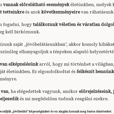
en
vannak előrelátható események
életünkben, melyek 
át tetteinkre
és azok
következményeire
van ráhatásunk
an fogadni, hogy
találkozunk véletlen és váratlan dolgok
g kell birkóznunk.
bízunk saját „jövőbelátásunkban”, akkor komoly hibáka
ószínűleg elhanyagoljuk a tényeken alapuló helyzetérté
a van elképzelésünk
arról, hogy mi történhet a világban,
aját életünkben. Ez elgondolkodtat és
felkészít bennün
eményre.
 van
, ha elégedettek vagyunk, amikor
előrejelzéseink, 
eljesedik
és mi megfelelően tudunk reagálni ezekre.
becsüljük „jövőbelátó” képességünket és ez alapján hozunk meg fontos döntéseket.