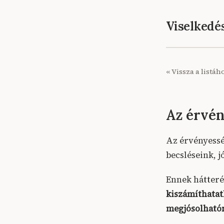
Viselked
« Vissza a listáh
Az érvény
Az érvényessé
becsléseink, j
Ennek hátteré
kiszámíthatat
megjósolható