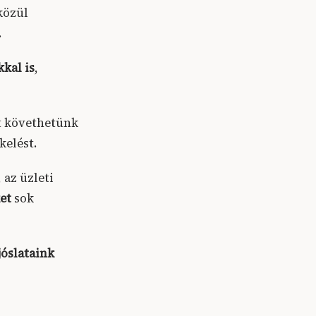
közül
.
kal is
,
t követhetünk
kelést.
 az üzleti
ket
sok
jóslataink