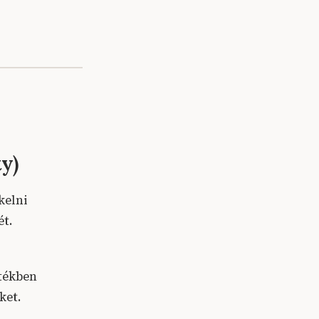
ty)
kelni
ét.
tékben
ket.