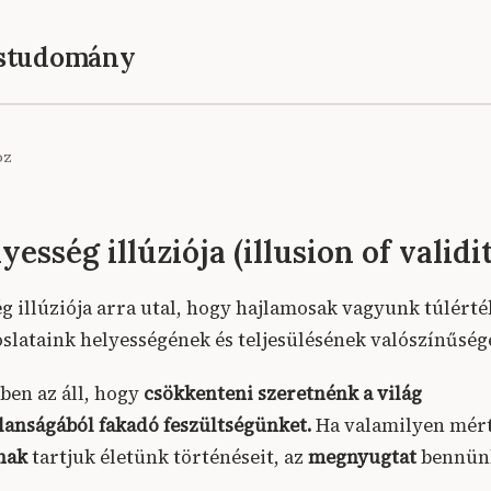
éstudomány
oz
esség illúziója (illusion of validi
g illúziója arra utal, hogy hajlamosak vagyunk túlérté
óslataink helyességének és teljesülésének valószínűség
ben az áll, hogy
csökkenteni szeretnénk a világ
lanságából fakadó feszültségünket.
Ha valamilyen mér
nak
tartjuk életünk történéseit, az
megnyugtat
bennün