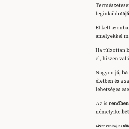
Természetes
leginkább
saj
El kell azonb
amelyekkel me
Ha túlzottan 
el, hiszen val
Nagyon
jó, h
életben és a s
lehetséges es
Az is
rendben
némelyike
bet
Akkor van baj, ha túl