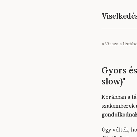
Viselked
« Vissza a listáh
Gyors és
slow)"
Korábban a tá
szakemberek
gondolkodnak
Úgy vélték, h