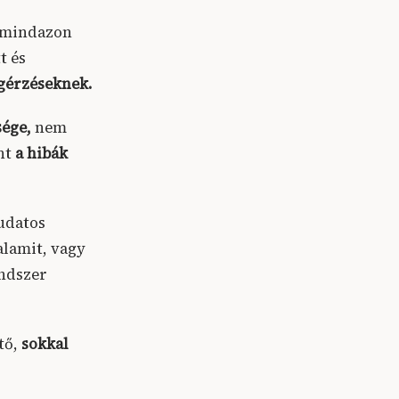
 mindazon
t és
gérzéseknek.
sége,
nem
nt
a hibák
tudatos
alamit, vagy
endszer
tő,
sokkal