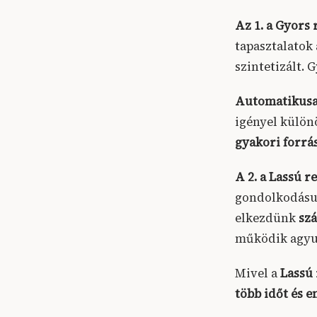
Az 1. a Gyors
tapasztalatok 
szintetizált.
Automatikusan
igényel külön
gyakori forrás
A 2. a Lassú r
gondolkodásun
elkezdünk
szá
működik agyu
Mivel a
Lassú
több időt és e