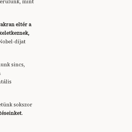
kerülünk, mint
akran eltér a
keletkeznek,
obel-díjat
munk sincs,
a
tális
etünk sokszor
téseinket
.