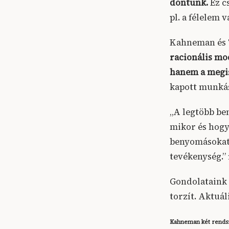
döntünk.
Ez c
pl. a félelem 
Kahneman és 
racionális mo
hanem a megis
kapott munkás
„A legtöbb be
mikor és hogy
benyomásokat,
tevékenység.”
Gondolataink 
torzít. Aktuál
Kahneman két rendsz