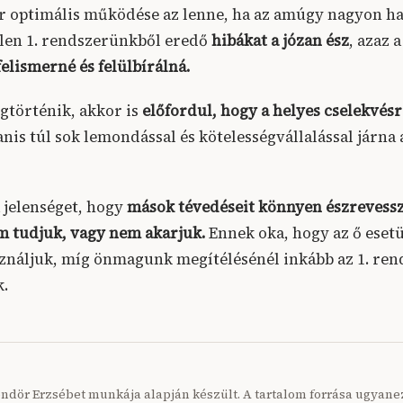
r optimális működése az lenne, ha az amúgy nagyon ha
len 1. rendszerünkből eredő
hibákat a józan ész
, azaz a
felismerné és felülbírálná.
történik, akkor is
előfordul, hogy a helyes cselekvés
is túl sok lemondással és kötelességvállalással járna 
a jelenséget, hogy
mások tévedéseit könnyen észrevess
m tudjuk, vagy nem akarjuk.
Ennek oka, hogy az ő esetü
ználjuk, míg önmagunk megítélésénél inkább az 1. re
.
öndör Erzsébet munkája alapján készült. A tartalom forrása ugyan