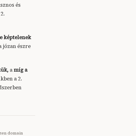
sznos és
 2.
re képtelenek
a józan észre
zük,
a
míg a
kben a 2.
ndszerben
ezen domain