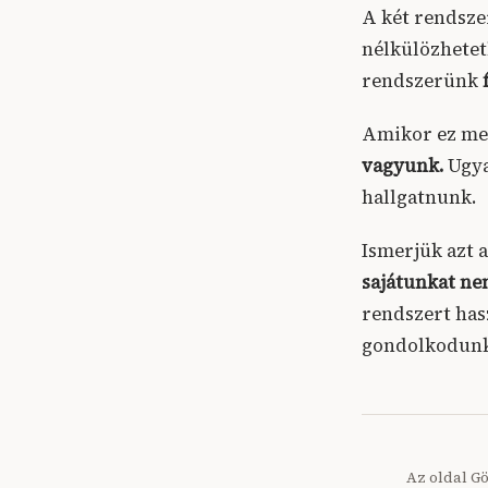
A két rendsze
nélkülözhetet
rendszerünk
Amikor ez meg
vagyunk.
Ugyan
hallgatnunk.
Ismerjük azt 
sajátunkat ne
rendszert has
gondolkodunk
Az oldal G