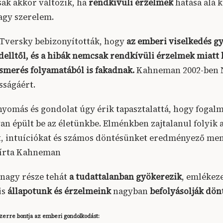
sak akkor változik, ha
rendkívüli érzelmek
hatása alá 
vagy szerelem.
Tversky bebizonyították, hogy
az emberi viselkedés gy
delltől, és a hibák nemcsak rendkívüli érzelmek miatt 
merés folyamatából is fakadnak.
Kahneman 2002-ben N
ságáért.
nyomás és gondolat úgy érik tapasztalattá, hogy fogal
an épült be az életünkbe. Elménkben zajtalanul folyik 
 intuíciókat és számos döntésünket eredményező men
 írta Kahneman
nagy része tehát
a tudattalanban gyökerezik
, emlékez
is
állapotunk és érzelmeink
nagyban
befolyásolják dön
erre bontja az emberi gondolkodást: