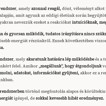
 rendszer
, amely
azonnal reagál,
dönt, véleményt alkot
alapján, amit agyunk az eddigi életünk során begyűjtöt
 Gyakran nevezzük ezeket a reakciókat
intuícióknak, me
 és gyorsan működik, tudatos irányításra nincs szük
ösebb energiát részünkről. Ennek következtében viszo
a.
endszer
, mely
akaratunk hatására lép működésbe
és a 
kért felel. Amikor
„megállunk”, hogy átgondoljunk
v
molni, adatokat, információkat gyűjteni,
akkor ez a r
nkban.
 rendszerben
történő megfontolás alapos és körültekin
nergiát
igényel, de
sokkal kevesebb hibát eredményez.