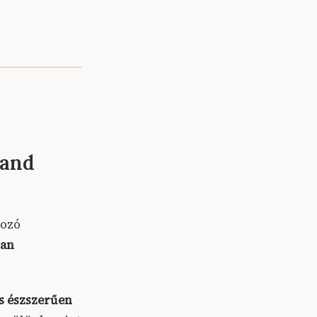
 and
kozó
san
s észszerűen