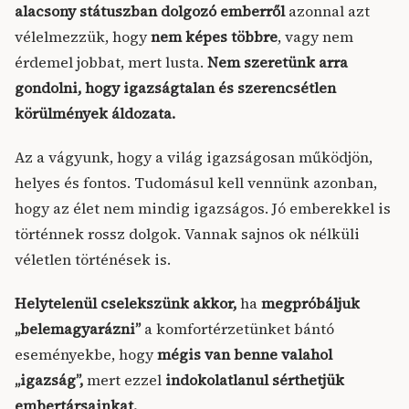
alacsony státuszban dolgozó emberről
azonnal azt
vélelmezzük, hogy
nem képes többre
, vagy nem
érdemel jobbat, mert lusta.
Nem szeretünk arra
gondolni, hogy igazságtalan és szerencsétlen
körülmények áldozata.
Az a vágyunk, hogy a világ igazságosan működjön,
helyes és fontos. Tudomásul kell vennünk azonban,
hogy az élet nem mindig igazságos. Jó emberekkel is
történnek rossz dolgok. Vannak sajnos ok nélküli
véletlen történések is.
Helytelenül cselekszünk akkor,
ha
megpróbáljuk
„belemagyarázni”
a komfortérzetünket bántó
eseményekbe, hogy
mégis van benne valahol
„igazság”,
mert ezzel
indokolatlanul sérthetjük
embertársainkat.