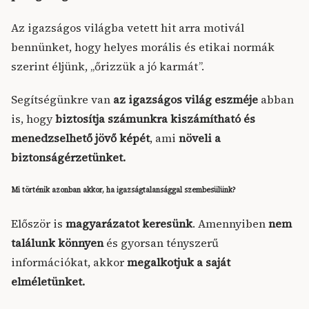
Az igazságos világba vetett hit arra motivál
bennünket, hogy helyes morális és etikai normák
szerint éljünk, „őrizzük a jó karmát”.
Segítségünkre van
az igazságos világ eszméje
abban
is, hogy
biztosítja számunkra kiszámítható és
menedzselhető jövő képét
, ami
növeli a
biztonságérzetünket.
Mi történik azonban akkor, ha igazságtalansággal szembesülünk?
Először is
magyarázatot keresünk
. Amennyiben
nem
találunk könnyen
és gyorsan tényszerű
információkat, akkor
megalkotjuk a saját
elméletünket.