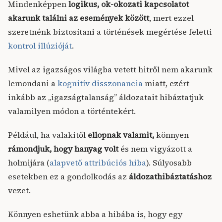
Mindenképpen
logikus, ok-okozati kapcsolatot
akarunk találni az események között
, mert ezzel
szeretnénk biztosítani a történések megértése feletti
kontrol illúzióját
.
Mivel az igazságos világba vetett hitről nem akarunk
lemondani a
kognitív disszonancia
miatt, ezért
inkább az „igazságtalanság” áldozatait hibáztatjuk
valamilyen módon a történtekért.
Például, ha valakitől
ellopnak valamit,
könnyen
rámondjuk, hogy hanyag volt
és nem vigyázott a
holmijára (
alapvető attribúciós hiba
). Súlyosabb
esetekben ez a gondolkodás az
áldozathibáztatáshoz
vezet.
Könnyen eshetünk abba a hibába is, hogy egy