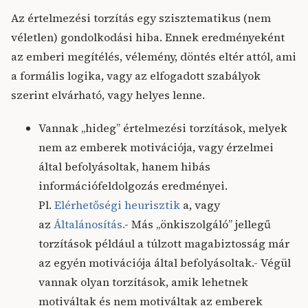
Az értelmezési torzítás egy szisztematikus (nem
véletlen) gondolkodási hiba. Ennek eredményeként
az emberi megítélés, vélemény, döntés eltér attól, ami
a formális logika, vagy az elfogadott szabályok
szerint elvárható, vagy helyes lenne.
Vannak „hideg” értelmezési torzítások, melyek
nem az emberek motivációja, vagy érzelmei
által befolyásoltak, hanem hibás
információfeldolgozás eredményei.
Pl.
Elérhetőségi heurisztik
a, vagy
az
Általánosítás.
- Más „önkiszolgáló” jellegű
torzítások például a túlzott magabiztosság már
az egyén motivációja által befolyásoltak.- Végül
vannak olyan torzítások, amik lehetnek
motiváltak és nem motiváltak az emberek