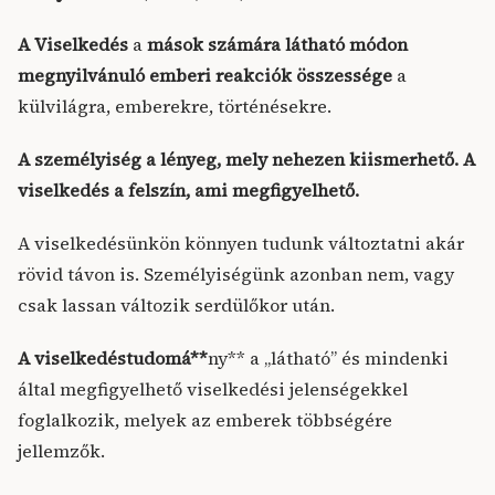
A
Viselkedés
a
mások számára látható módon
megnyilvánuló emberi reakciók összessége
a
külvilágra, emberekre, történésekre.
A személyiség a lényeg, mely nehezen kiismerhető. A
viselkedés a felszín, ami megfigyelhető.
A viselkedésünkön könnyen tudunk változtatni akár
rövid távon is. Személyiségünk azonban nem, vagy
csak lassan változik serdülőkor után.
A viselkedéstudomá**
ny** a „látható” és mindenki
által megfigyelhető viselkedési jelenségekkel
foglalkozik, melyek az emberek többségére
jellemzők.