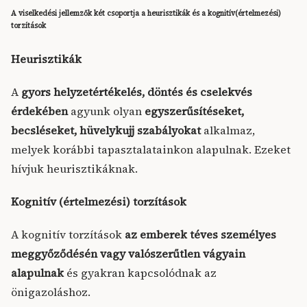
A viselkedési jellemzők két csoportja a heurisztikák és a kognitív(értelmezési)
torzítások
Heurisztikák
A
gyors helyzetértékelés, döntés és cselekvés
érdekében
agyunk olyan
egyszerűsítéseket,
becsléseket, hüvelykujj szabályokat
alkalmaz,
melyek korábbi tapasztalatainkon alapulnak. Ezeket
hívjuk heurisztikáknak.
Kognitív (értelmezési) torzítások
A kognitív torzítások
az emberek téves személyes
meggyőződésén vagy valószerűtlen vágyain
alapulnak
és gyakran kapcsolódnak az
önigazoláshoz.