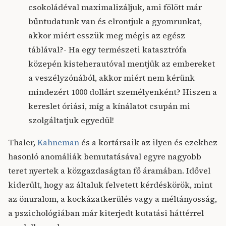
csokoládéval maximalizáljuk, ami fölött már
bűntudatunk van és elrontjuk a gyomrunkat,
akkor miért esszük meg mégis az egész
táblával?- Ha egy természeti katasztrófa
közepén kisteherautóval mentjük az embereket
a veszélyzónából, akkor miért nem kérünk
mindezért 1000 dollárt személyenként? Hiszen a
kereslet óriási, míg a kínálatot csupán mi
szolgáltatjuk egyedül!
Thaler,
Kahneman
és a kortársaik az ilyen és ezekhez
hasonló anomáliák bemutatásával egyre nagyobb
teret nyertek a közgazdaságtan fő áramában. Idővel
kiderült, hogy az általuk felvetett kérdéskörök, mint
az önuralom, a kockázatkerülés vagy a méltányosság,
a pszichológiában már kiterjedt kutatási háttérrel