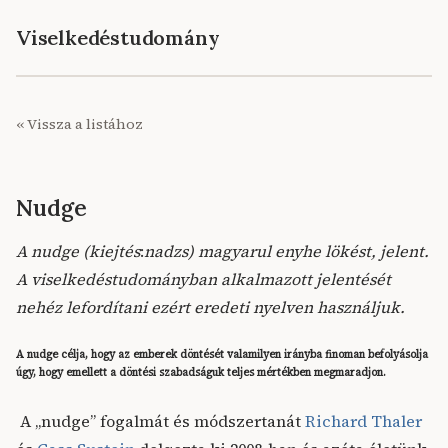
Viselkedéstudomány
« Vissza a listához
Nudge
A nudge (kiejtés
:
nadzs) magyarul enyhe lökést, jelent.
A viselkedéstudományban alkalmazott jelentését
nehéz lefordítani ezért eredeti nyelven használjuk.
A nudge célja, hogy az emberek döntését valamilyen irányba finoman befolyásolja
úgy, hogy emellett a döntési szabadságuk teljes mértékben megmaradjon.
A „nudge” fogalmát és módszertanát
Richard Thaler