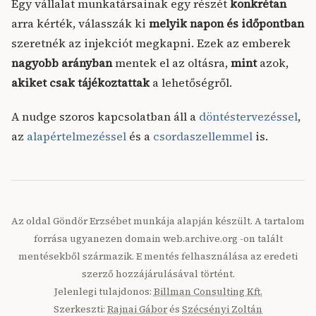
Egy vállalat munkatársainak egy részét
konkrétan
arra kérték, válasszák ki
melyik napon és időpontban
szeretnék az injekciót megkapni. Ezek az emberek
nagyobb arányban
mentek el az oltásra,
mint
azok,
akiket csak tájékoztattak
a lehetőségről.
A nudge szoros kapcsolatban áll a
döntéstervezéssel
,
az
alapértelmezéssel
és a
csordaszellemmel
is.
Az oldal Göndör Erzsébet munkája alapján készült. A tartalom
forrása ugyanezen domain web.archive.org -on talált
mentésekből származik. E mentés felhasználása az eredeti
szerző hozzájárulásával történt.
Jelenlegi tulajdonos:
Billman Consulting Kft.
Szerkeszti:
Rajnai Gábor
és
Szécsényi Zoltán