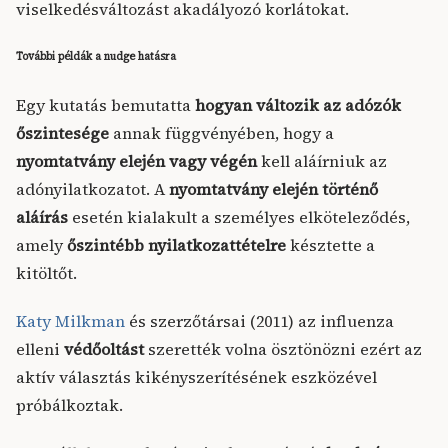
viselkedésváltozást akadályozó korlátokat.
További példák a nudge hatásra
Egy kutatás bemutatta
hogyan változik az adózók
őszintesége
annak függvényében, hogy a
nyomtatvány elején vagy végén
kell aláírniuk az
adónyilatkozatot. A
nyomtatvány elején történő
aláírás
esetén kialakult a személyes elköteleződés,
amely
őszintébb nyilatkozattételre
késztette a
kitöltőt.
Katy Milkman
és szerzőtársai (2011) az influenza
elleni
védőoltást
szerették volna ösztönözni ezért az
aktív választás kikényszerítésének eszközével
próbálkoztak.