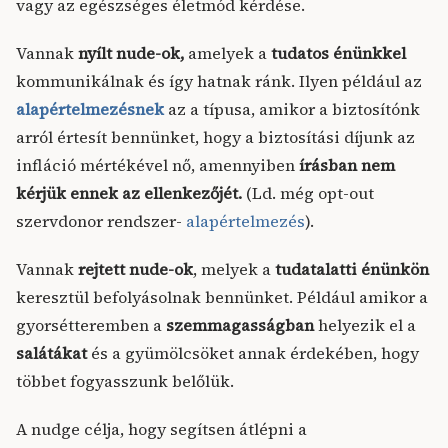
vagy az egészséges életmód kérdése.
Vannak
nyílt nude-ok,
amelyek a
tudatos énünkkel
kommunikálnak és így hatnak ránk. Ilyen például az
alapértelmezésnek
az a típusa, amikor a biztosítónk
arról értesít bennünket, hogy a biztosítási díjunk az
infláció mértékével nő, amennyiben
írásban nem
kérjük ennek az ellenkezőjét.
(Ld. még opt-out
szervdonor rendszer-
alapértelmezés
).
Vannak
rejtett nude-ok
, melyek a
tudatalatti énünkön
keresztül befolyásolnak bennünket. Például amikor a
gyorsétteremben a
szemmagasságban
helyezik el a
salátákat
és a gyümölcsöket annak érdekében, hogy
többet fogyasszunk belőlük.
A nudge célja, hogy segítsen átlépni a