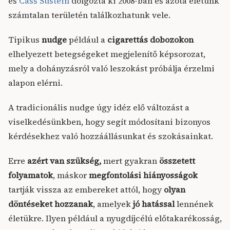
és
Cass Sustein
dolgozta ki 2008-ban és azóta életünk
számtalan területén találkozhatunk vele.
Tipikus
nudge
például a
cigarettás dobozokon
elhelyezett betegségeket megjelenítő képsorozat,
mely a dohányzásról való leszokást próbálja érzelmi
alapon elérni.
A tradicionális nudge úgy idéz elő változást a
viselkedésünkben, hogy segít módosítani bizonyos
kérdésekhez való hozzáállásunkat és szokásainkat.
Erre
azért van szükség,
mert gyakran
összetett
folyamatok
, máskor
megfontolási hiányosságok
tartják vissza az embereket attól, hogy
olyan
döntéseket hozzanak
, amelyek
jó hatással
lennének
életükre. Ilyen például a nyugdíjcélú előtakarékosság,