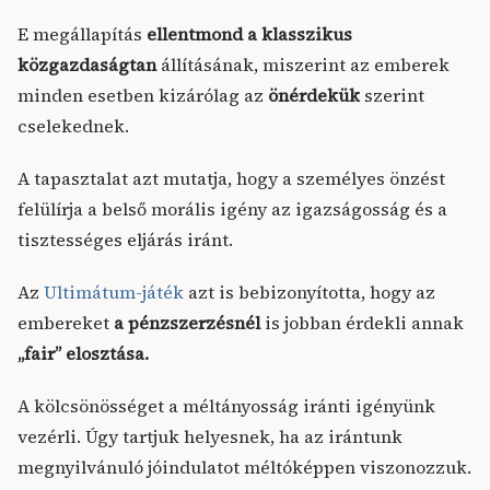
E megállapítás
ellentmond a klasszikus
közgazdaságtan
állításának, miszerint az emberek
minden esetben kizárólag az
önérdekük
szerint
cselekednek.
A tapasztalat azt mutatja, hogy a személyes önzést
felülírja a belső morális igény az igazságosság és a
tisztességes eljárás iránt.
Az
Ultimátum-játék
azt is bebizonyította, hogy az
embereket
a pénzszerzésnél
is jobban érdekli annak
„fair” elosztása.
A kölcsönösséget a méltányosság iránti igényünk
vezérli. Úgy tartjuk helyesnek, ha az irántunk
megnyilvánuló jóindulatot méltóképpen viszonozzuk.