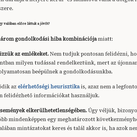
zere.
y valóban előre láttuk a jövőt?
árom gondolkodási hiba kombinációja
miatt:
izzük az emlékeket.
Nem tudjuk pontosan felidézni, ho
ntban milyen tudással rendelkeztünk, mert az újonnan
folyamatosan beépülnek a gondolkodásunkba.
ödik az
elérhetőségi heurisztika
is, azaz nem a legfont
 felidézhető információkat használjuk.
események elkerülhetetlenségében.
Úgy véljük, bizony
tóbb mindenképpen egy meghatározott következményhe
lában mintázatokat keres és talál akkor is, ha azok ne