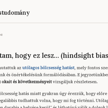
éstudomány
oz
ttam, hogy ez lesz… (hindsight bias
utattuk az
utólagos bölcsesség hatást
, mely fontos sze
nk és önértékelésünk formálódásában. E jegyzetünkb
z okait és következményeit
vizsgáljuk részletesen.
ölcsesség hatás miatt gyakran úgy érezzük, hogy előre 
egalábbis tudhattuk volna, hogy mi fog történni. Utóla
 darabja a helyére kerül” és láthatóvá válik a dolgok 