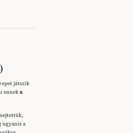
)
repet játszik
en ennek
a
sejtettük,
g ugyanis a
logikus