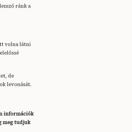
llemző ránk a
t volna látni
elelőssé
et, de
gok levonását.
n információk
g meg tudjuk