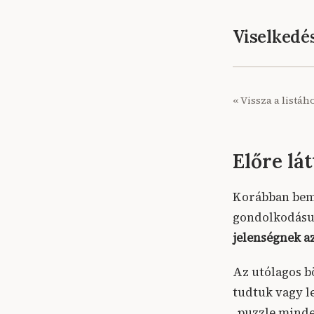
Viselked
« Vissza a listáh
Előre lá
Korábban bem
gondolkodásu
jelenségnek a
Az utólagos b
tudtuk vagy l
„puzzle minden