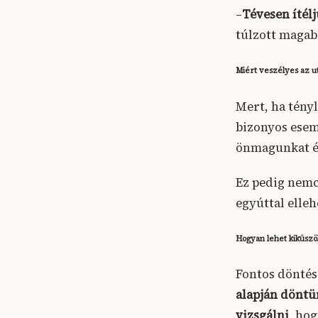
–
Tévesen ítél
túlzott magab
Miért veszélyes az ut
Mert, ha tény
bizonyos esem
önmagunkat é
Ez pedig nemc
egyúttal elleh
Hogyan lehet kiküszöb
Fontos döntés
alapján dönt
vizsgálni
, ho