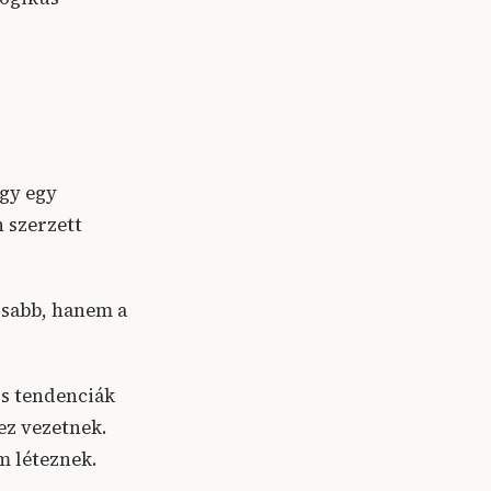
gy egy
 szerzett
osabb, hanem a
os tendenciák
z vezetnek.
m léteznek.