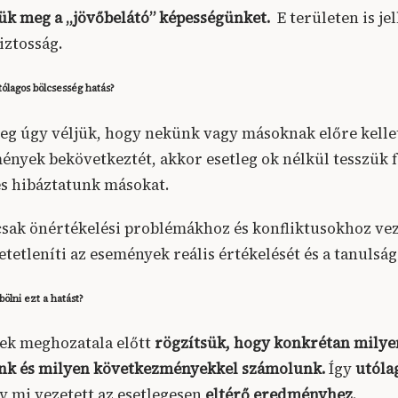
jük meg a „jövőbelátó” képességünket.
E területen is je
iztosság.
ólagos bölcsesség hatás?
leg úgy véljük, hogy nekünk vagy másoknak előre kellet
ények bekövetkeztét, akkor esetleg ok nélkül tesszük f
s hibáztatunk másokat.
sak önértékelési problémákhoz és konfliktusokhoz vez
etetleníti az események reális értékelését és a tanulsá
ölni ezt a hatást?
ek meghozatala előtt
rögzítsük, hogy konkrétan milye
ünk és milyen következményekkel számolunk.
Így
utóla
gy mi vezetett az esetlegesen
eltérő eredményhez
.