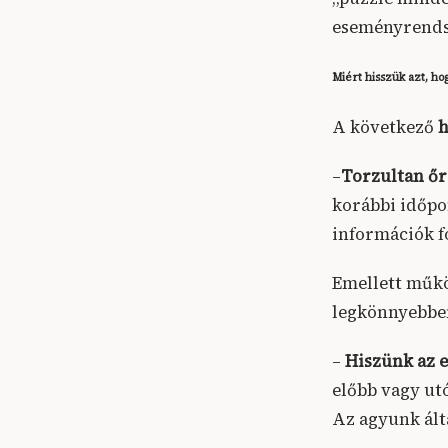
eseményrends
Miért hisszük azt, hog
A következő
h
–
Torzultan őr
korábbi időpo
információk 
Emellett műk
legkönnyebben
–
Hiszünk az 
előbb vagy u
Az agyunk álta