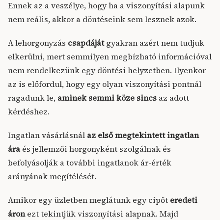
Ennek az a veszélye, hogy ha a viszonyítási alapunk
nem reális, akkor a döntéseink sem lesznek azok.
A lehorgonyzás
csapdáját
gyakran azért nem tudjuk
elkerülni, mert semmilyen megbízható információval
nem rendelkezünk egy döntési helyzetben. Ilyenkor
az is előfordul, hogy egy olyan viszonyítási pontnál
ragadunk le,
aminek semmi köze sincs
az adott
kérdéshez.
Ingatlan vásárlásnál
az első megtekintett ingatlan
ára
és jellemzői horgonyként szolgálnak és
befolyásolják a további ingatlanok ár-érték
arányának megítélését.
Amikor egy üzletben meglátunk egy cipőt
eredeti
áron
ezt tekintjük viszonyítási alapnak. Majd