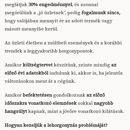
meglátjuk
30% engedménnyel
, és azonnal
megörülünk a „jó üzletnek”, pedig
fogalmunk sincs,
hogy valójában mennyit ér az adott termék vagy
másutt mennyibe kerül.
Az üzleti életben a múltbeli események és a korábbi
trendek a leggyakoribb horgonypontok.
Amikor
költségtervet
készítünk, szinte mindig
az
előző évi adatokból
indulunk ki, akkor is, ha jelentős
változásokon ment át a cégünk.
Amikor
befektetésen
gondolkozunk
az előző
időszakra vonatkozó elemzések
sokkal
nagyobb
hangsúlyt
kapnak, mint a jövőre vonatkozó kilátások.
Hogyan kezeljük a lehorgonyzás problémáját?